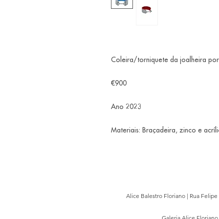
Coleira/torniquete da joalheira por
€900
Ano 2023
Materiais: Braçadeira, zinco e acríl
Alice Balestro Floriano | Rua Felip
Galeria Alice Floriano