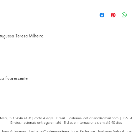
tuguesa Teresa Milheiro.
ico fluorescente
e Neri, 353 90440-150 | Porto Alegre | Brasil
galeriaalicefloriano@gmail.com
| +55 51
Envios nacionais entrega em até 15 dias e internacionais em até 40 dias
, Joias Artesanais, Joalheria Contemporânea, Joias Exclusivas, Joalheria Autoral, Joa