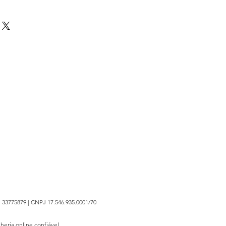
 33775879 | CNPJ 17.546.935.0001/70
lheria online confiável