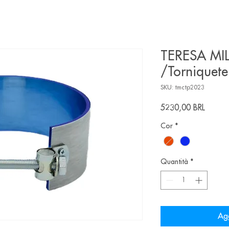
TERESA MIL
/Torniquete
SKU: tmctp2023
Prezz
5230,00 BRL
Cor
*
Quantità
*
Agg