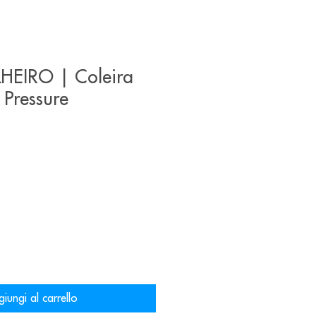
HEIRO | Coleira
 Pressure
o
iungi al carrello