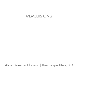
MEMBERS ONLY
Alice Balestro Floriano | Rua Felipe Neri, 353
90440-150
| Porto Alegre | Brasil
galeriaalicefloriano@gmail.com
|
+55 51
33775879
| CNPJ
17.546.935.0001
/70
Envios nacionais entrega em até 15 dias e
internacionais em até 40 dias
Galeria Alice Floriano, Joias Artesanais,
Joalheria Contemporânea, Joias Exclusivas,
Joalheria Autoral, Joalheria online confiável