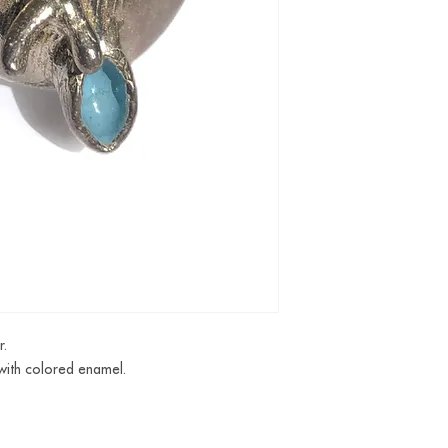
r.
 with colored enamel.