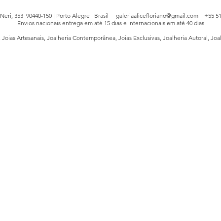
e Neri, 353 90440-150 | Porto Alegre | Brasil
galeriaalicefloriano@gmail.com
| +55 51
Envios nacionais entrega em até 15 dias e internacionais em até 40 dias
, Joias Artesanais, Joalheria Contemporânea, Joias Exclusivas, Joalheria Autoral, Joa