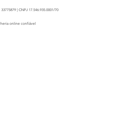
 33775879 | CNPJ 17.546.935.0001/70
lheria online confiável