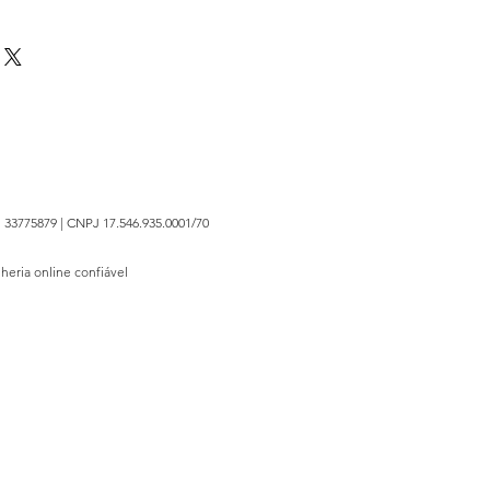
do ano
 33775879 | CNPJ 17.546.935.0001/70
lheria online confiável