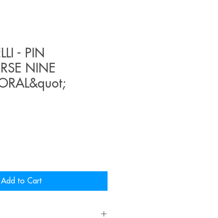
LI - PIN
ERSE NINE
ORAL&quot;
Add to Cart