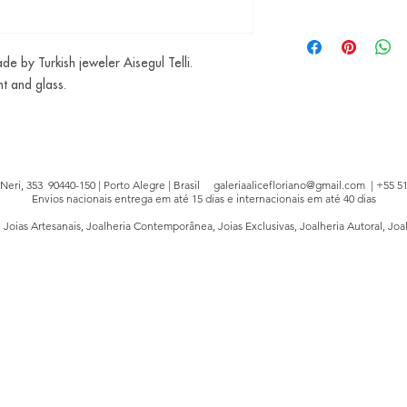
Data de envio final 
e by Turkish jeweler Aisegul Telli.
nt and glass.
e Neri, 353 90440-150 | Porto Alegre | Brasil
galeriaalicefloriano@gmail.com
| +55 51
Envios nacionais entrega em até 15 dias e internacionais em até 40 dias
, Joias Artesanais, Joalheria Contemporânea, Joias Exclusivas, Joalheria Autoral, Joa