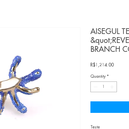
AISEGUL TEL
&quot;REV
BRANCH C
Price
R$1,214.00
Quantity
*
Teste