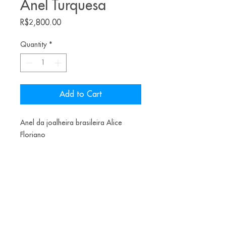
Anel Turquesa
Price
R$2,800.00
Quantity
*
Add to Cart
Anel da joalheira brasileira Alice
Floriano
Material: Turquesa Bruta e Prata
R$2800