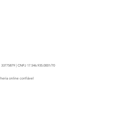
 33775879 | CNPJ 17.546.935.0001/70
lheria online confiável