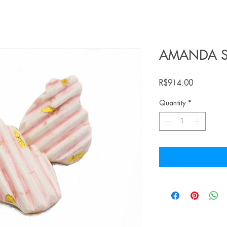
AMANDA ST
Price
R$914.00
Quantity
*