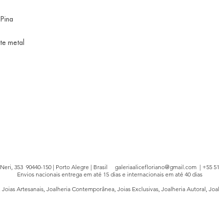
 Pina
te metal
e Neri, 353 90440-150 | Porto Alegre | Brasil
galeriaalicefloriano@gmail.com
| +55 51
Envios nacionais entrega em até 15 dias e internacionais em até 40 dias
, Joias Artesanais, Joalheria Contemporânea, Joias Exclusivas, Joalheria Autoral, Joa