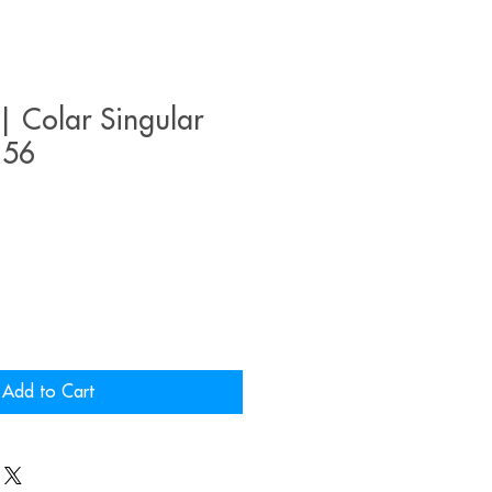
 Colar Singular
156
Add to Cart