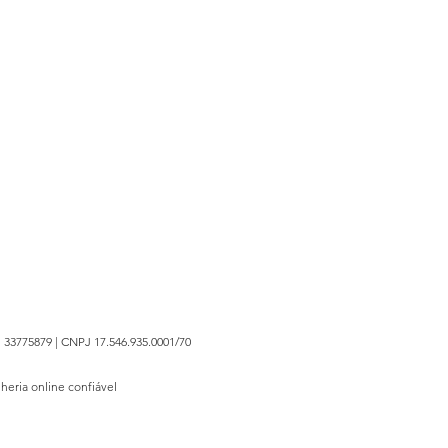
 33775879 | CNPJ 17.546.935.0001/70
lheria online confiável