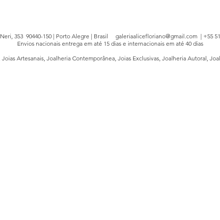
e Neri, 353 90440-150 | Porto Alegre | Brasil
galeriaalicefloriano@gmail.com
| +55 51
Envios nacionais entrega em até 15 dias e internacionais em até 40 dias
, Joias Artesanais, Joalheria Contemporânea, Joias Exclusivas, Joalheria Autoral, Joa