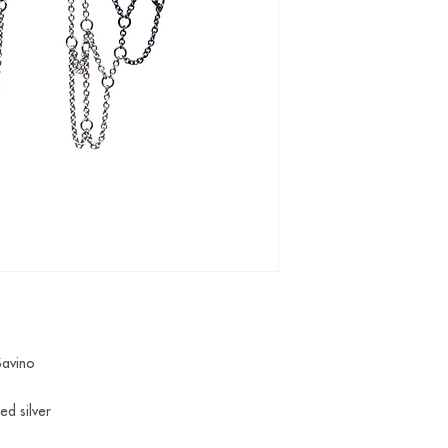
 Savino
ed silver