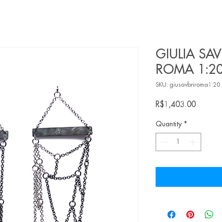
GIULIA SAV
ROMA 1:20.
SKU: giusavbriroma1:20
Price
R$1,403.00
Quantity
*