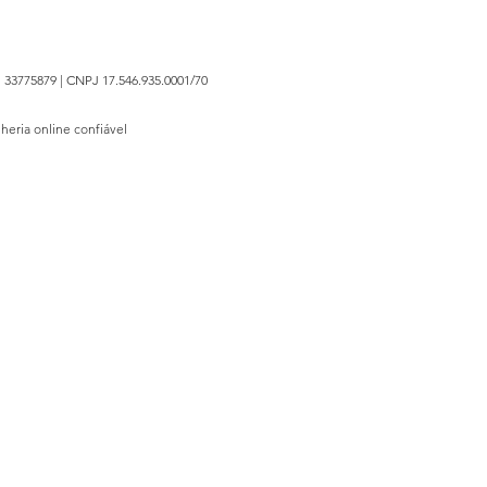
 33775879 | CNPJ 17.546.935.0001/70
lheria online confiável