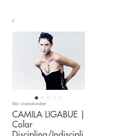
SKU: clcolixdisindret
CAMILA LIGABUE |
Colar
Disciplina/Indiscipli