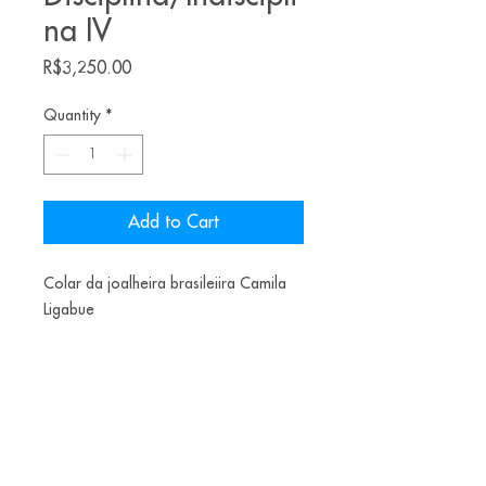
na IV
Price
R$3,250.00
Quantity
*
Add to Cart
Colar da joalheira brasileiira Camila
Ligabue
Material: Fundição em terra
Prata 800, correntes vintage, cobre,
materiais alados e glitter