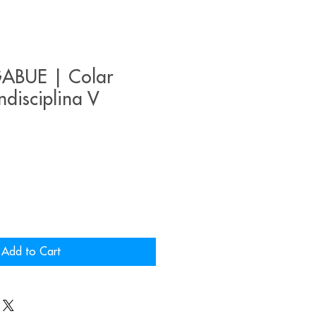
ABUE | Colar
ndisciplina V
Add to Cart