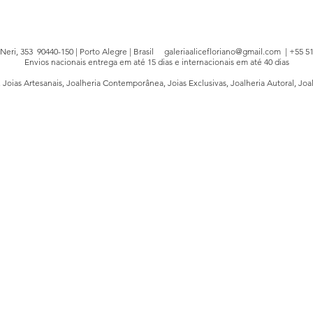
e Neri, 353 90440-150 | Porto Alegre | Brasil
galeriaalicefloriano@gmail.com
| +55 51
Envios nacionais entrega em até 15 dias e internacionais em até 40 dias
, Joias Artesanais, Joalheria Contemporânea, Joias Exclusivas, Joalheria Autoral, Joa