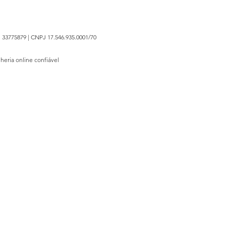
 33775879 | CNPJ 17.546.935.0001/70
lheria online confiável