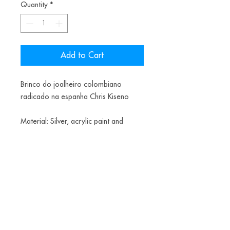
Quantity
*
Add to Cart
Brinco do joalheiro colombiano
radicado na espanha Chris Kiseno
Material: Silver, acrylic paint and
rubber
Alice Balestro Floriano | Rua Felipe Neri, 353
90440-150
| Porto Alegre | Brasil
galeriaalicefloriano@gmail.com
|
+55 51