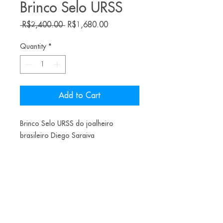
Brinco Selo URSS
Regular
Sale
 R$2,400.00 
R$1,680.00
Price
Price
Quantity
*
Add to Cart
Brinco Selo URSS do joalheiro
brasileiro Diego Saraiva
Prata, Selo e Turmalina
Materiais:
Rosa