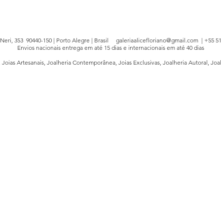
e Neri, 353 90440-150 | Porto Alegre | Brasil
galeriaalicefloriano@gmail.com
| +55 51
Envios nacionais entrega em até 15 dias e internacionais em até 40 dias
, Joias Artesanais, Joalheria Contemporânea, Joias Exclusivas, Joalheria Autoral, Joa