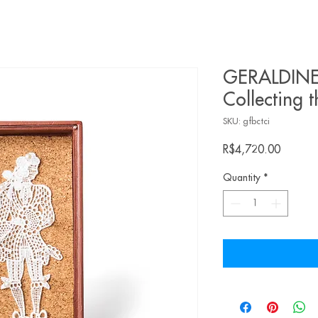
GERALDINE
Collecting t
SKU: gfbctci
Price
R$4,720.00
Quantity
*