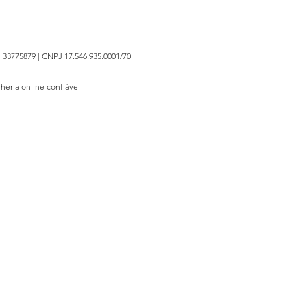
 33775879 | CNPJ 17.546.935.0001/70
lheria online confiável