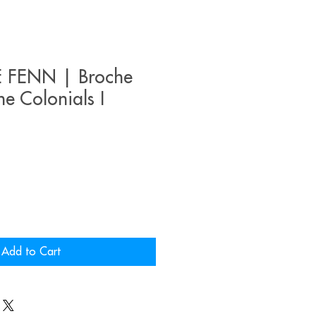
 FENN | Broche
he Colonials I
Add to Cart