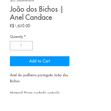
SKU: joaanecand
João dos Bichos |
Anel Candace
Price
R$1,620.00
Quantity
*
Add to Cart
Anel do joalheiro português João dos
Bichos
Material: Prata oxidada +pérola
barroca
Tamanho: 12 BR