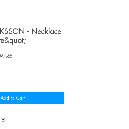
KSSON - Necklace
te&quot;
r
Sale
027.65
Price
Add to Cart