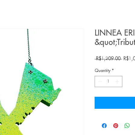
LINNEA ERI
&quot;Tribu
Regula
 R$1,209.00 
R$1,
Price
Quantity
*