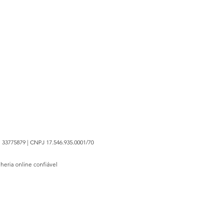
 33775879 | CNPJ 17.546.935.0001/70
lheria online confiável