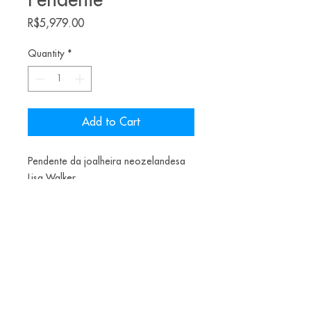
Pendente
Price
R$5,979.00
Quantity
*
Add to Cart
Pendente da joalheira neozelandesa
Lisa Walker.
Ano: 2018
Materiais: prata e fio
NZD1800
Alice Balestro Floriano | Rua Felipe Neri, 353
90440-150
| Porto Alegre | Brasil