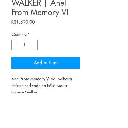
WALKER | Anel
From Memory VI
Price
R$1,620.00
Quantity
*
Add to Cart
Anel From Memory VI da joalheira
chilena radicada na Itália Maria
Ignacia Walker
300€
Materiais: Shibuichi, rubis.