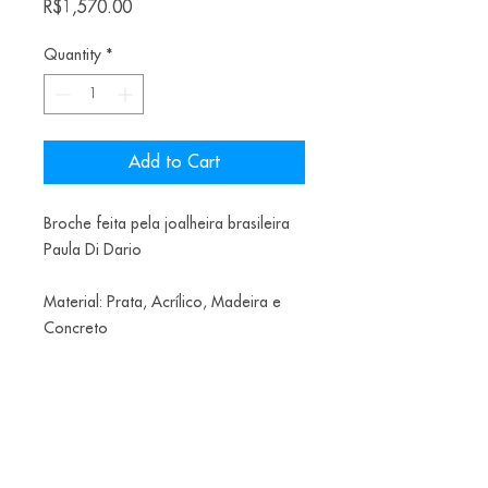
Price
R$1,570.00
Quantity
*
Add to Cart
Broche feita pela joalheira brasileira
Paula Di Dario
Material: Prata, Acrílico, Madeira e
Concreto
€
Teste