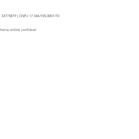
 33775879 | CNPJ 17.546.935.0001/70
lheria online confiável