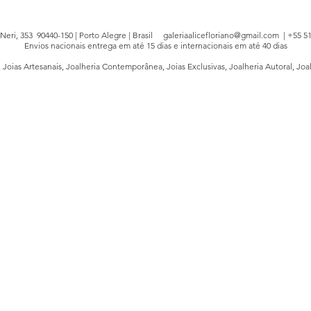
e Neri, 353 90440-150 | Porto Alegre | Brasil
galeriaalicefloriano@gmail.com
| +55 51
Envios nacionais entrega em até 15 dias e internacionais em até 40 dias
, Joias Artesanais, Joalheria Contemporânea, Joias Exclusivas, Joalheria Autoral, Joa