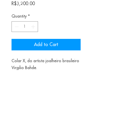
Price
R$3,200.00
Quantity
*
Add to Cart
Colar X, do artista joalheiro brasileiro
Virgilio Bahde.
Materiais: madeira, níquel, cobre,
quartzo, aço e prata
Alice Balestro Floriano | Rua Felipe Neri, 353
90440-150
| Porto Alegre | Brasil
galeriaalicefloriano@gmail.com
|
+55 51